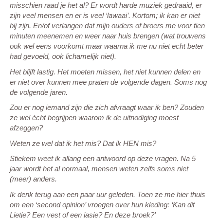
misschien raad je het al? Er wordt harde muziek gedraaid, er
zijn veel mensen en er is veel ‘lawaai’. Kortom; ik kan er niet
bij zijn. En/of verlangen dat mijn ouders of broers me voor tien
minuten meenemen en weer naar huis brengen (wat trouwens
ook wel eens voorkomt maar waarna ik me nu niet echt beter
had gevoeld, ook lichamelijk niet).
Het blijft lastig. Het moeten missen, het niet kunnen delen en
er niet over kunnen mee praten de volgende dagen. Soms nog
de volgende jaren.
Zou er nog iemand zijn die zich afvraagt waar ik ben? Zouden
ze wel écht begrijpen waarom ik de uitnodiging moest
afzeggen?
Weten ze wel dat ik het mis? Dat ik HEN mis?
Stiekem weet ik allang een antwoord op deze vragen. Na 5
jaar wordt het al normaal, mensen weten zelfs soms niet
(meer) anders.
Ik denk terug aan een paar uur geleden. Toen ze me hier thuis
om een ‘second opinion’ vroegen over hun kleding: ‘Kan dit
Lietje? Een vest of een jasje? En deze broek?’