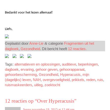
Bedankt voor het lezen allemaal!
Liefs,
Geplaatst door
Anne-Lie
categorie
Fragmenten uit het
&
dagboek
,
Gezondheid
. Dit bericht heeft
12 reacties.
Tags:
alternatieven en oplossingen
,
auditieve
,
beperkingen
,
dagboek
,
ervaring
,
gehoor geven
,
gehoorapparaat
,
gehoorbescherming
,
Gezondheid
,
Hyperacusis
,
mijn
(dagelijks) leven
,
NAH
,
overgevoeligheid
,
prikkels
,
reden
,
ruis
,
ruismaskeerders
,
uitleg
,
zoektocht
12 reacties op “
Over Hyperacusis
”
Sanne
november 19, 2015 at 12:44 pm