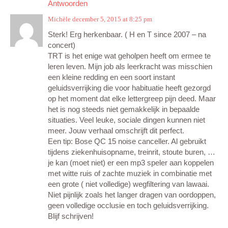
Antwoorden
Michèle
december 5, 2015 at 8:25 pm
Sterk! Erg herkenbaar. ( H en T since 2007 – na
concert)
TRT is het enige wat geholpen heeft om ermee te
leren leven. Mijn job als leerkracht was misschien
een kleine redding en een soort instant
geluidsverrijking die voor habituatie heeft gezorgd
op het moment dat elke lettergreep pijn deed. Maar
het is nog steeds niet gemakkelijk in bepaalde
situaties. Veel leuke, sociale dingen kunnen niet
meer. Jouw verhaal omschrijft dit perfect.
Een tip: Bose QC 15 noise canceller. Al gebruikt
tijdens ziekenhuisopname, treinrit, stoute buren, …
je kan (moet niet) er een mp3 speler aan koppelen
met witte ruis of zachte muziek in combinatie met
een grote ( niet volledige) wegfiltering van lawaai.
Niet pijnlijk zoals het langer dragen van oordoppen,
geen volledige occlusie en toch geluidsverrijking.
Blijf schrijven!