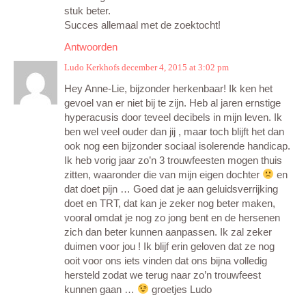
stuk beter.
Succes allemaal met de zoektocht!
Antwoorden
Ludo Kerkhofs
december 4, 2015 at 3:02 pm
Hey Anne-Lie, bijzonder herkenbaar! Ik ken het
gevoel van er niet bij te zijn. Heb al jaren ernstige
hyperacusis door teveel decibels in mijn leven. Ik
ben wel veel ouder dan jij , maar toch blijft het dan
ook nog een bijzonder sociaal isolerende handicap.
Ik heb vorig jaar zo’n 3 trouwfeesten mogen thuis
zitten, waaronder die van mijn eigen dochter
en
dat doet pijn … Goed dat je aan geluidsverrijking
doet en TRT, dat kan je zeker nog beter maken,
vooral omdat je nog zo jong bent en de hersenen
zich dan beter kunnen aanpassen. Ik zal zeker
duimen voor jou ! Ik blijf erin geloven dat ze nog
ooit voor ons iets vinden dat ons bijna volledig
hersteld zodat we terug naar zo’n trouwfeest
kunnen gaan …
groetjes Ludo