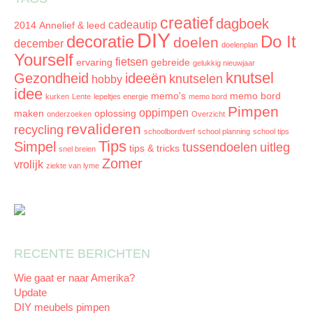
creatief
dagboek
cadeautip
2014
Annelief & leed
DIY
decoratie
Do It
doelen
december
doelenplan
Yourself
fietsen
ervaring
gebreide
gelukkig nieuwjaar
knutsel
Gezondheid
ideeën
knutselen
hobby
idee
memo's
memo bord
kurken
Lente
lepeltjes energie
memo bord
Pimpen
oppimpen
maken
oplossing
onderzoeken
Overzicht
revalideren
recycling
schoolbordverf
school planning
school tips
Tips
Simpel
tussendoelen
uitleg
tips & tricks
snel breien
Zomer
vrolijk
ziekte van lyme
RECENTE BERICHTEN
Wie gaat er naar Amerika?
Update
DIY meubels pimpen