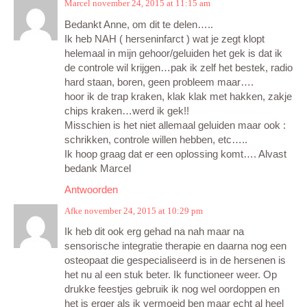
Marcel
november 24, 2015 at 11:15 am
Bedankt Anne, om dit te delen…..
Ik heb NAH ( herseninfarct ) wat je zegt klopt
helemaal in mijn gehoor/geluiden het gek is dat ik
de controle wil krijgen…pak ik zelf het bestek, radio
hard staan, boren, geen probleem maar….
hoor ik de trap kraken, klak klak met hakken, zakje
chips kraken…werd ik gek!!
Misschien is het niet allemaal geluiden maar ook :
schrikken, controle willen hebben, etc…..
Ik hoop graag dat er een oplossing komt…. Alvast
bedank Marcel
Antwoorden
Afke
november 24, 2015 at 10:29 pm
Ik heb dit ook erg gehad na nah maar na
sensorische integratie therapie en daarna nog een
osteopaat die gespecialiseerd is in de hersenen is
het nu al een stuk beter. Ik functioneer weer. Op
drukke feestjes gebruik ik nog wel oordoppen en
het is erger als ik vermoeid ben maar echt al heel