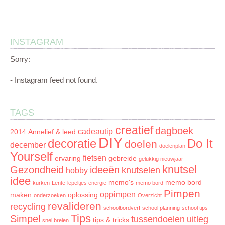
INSTAGRAM
Sorry:
- Instagram feed not found.
TAGS
creatief
dagboek
cadeautip
2014
Annelief & leed
DIY
decoratie
Do It
doelen
december
doelenplan
Yourself
fietsen
ervaring
gebreide
gelukkig nieuwjaar
knutsel
Gezondheid
ideeën
knutselen
hobby
idee
memo's
memo bord
kurken
Lente
lepeltjes energie
memo bord
Pimpen
oppimpen
maken
oplossing
onderzoeken
Overzicht
revalideren
recycling
schoolbordverf
school planning
school tips
Tips
Simpel
tussendoelen
uitleg
tips & tricks
snel breien