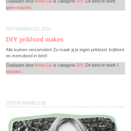
Geplaatst door
Anne-Lie
categorie
DIY
. Dit bericht heeft
&
geen reacties.
MIJN CREATIES
SEPTEMBER 23, 2014
CONTACT
DIY prikbord maken
Alle kurken verzamelen! Zo maak jij je eigen prikbord, krijtbord
en memobord in één!!
Geplaatst door
Anne-Lie
categorie
DIY
. Dit bericht heeft
4
&
reacties.
OVER ANNE-LIE