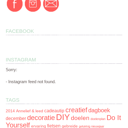
FACEBOOK
INSTAGRAM
Sorry:
- Instagram feed not found.
TAGS
creatief
dagboek
cadeautip
2014
Annelief & leed
DIY
decoratie
Do It
doelen
december
doelenplan
Yourself
fietsen
ervaring
gebreide
gelukkig nieuwjaar