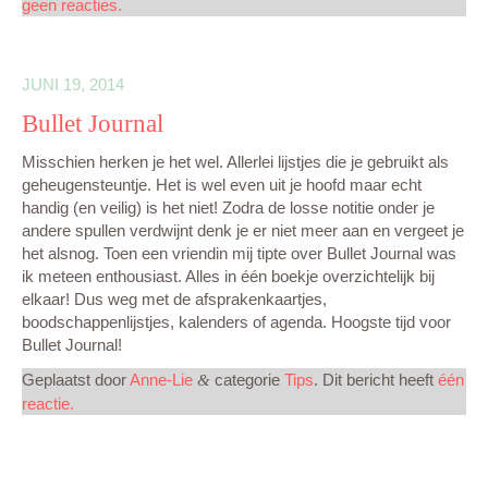
geen reacties.
MIJN CREATIES
JUNI 19, 2014
CONTACT
Bullet Journal
Misschien herken je het wel. Allerlei lijstjes die je gebruikt als
geheugensteuntje. Het is wel even uit je hoofd maar echt
handig (en veilig) is het niet! Zodra de losse notitie onder je
andere spullen verdwijnt denk je er niet meer aan en vergeet je
het alsnog. Toen een vriendin mij tipte over Bullet Journal was
ik meteen enthousiast. Alles in één boekje overzichtelijk bij
elkaar! Dus weg met de afsprakenkaartjes,
boodschappenlijstjes, kalenders of agenda. Hoogste tijd voor
Bullet Journal!
Geplaatst door
Anne-Lie
categorie
Tips
. Dit bericht heeft
één
&
reactie.