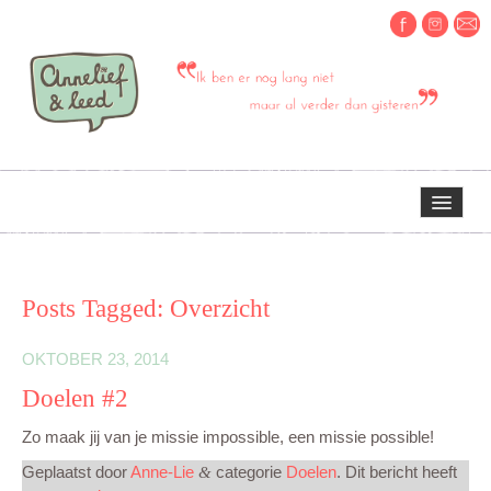
HOME
Posts Tagged:
Overzicht
OVER MIJ
OKTOBER 23, 2014
Doelen #2
ERVARINGEN OM TE DELEN
Zo maak jij van je missie impossible, een missie possible!
Geplaatst door
CREATIEF
Anne-Lie
categorie
Doelen
. Dit bericht heeft
&