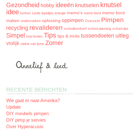
knutsel
Gezondheid
ideeën
knutselen
hobby
idee
memo's
memo bord
kurken
Lente
lepeltjes energie
memo bord
Pimpen
oppimpen
maken
oplossing
onderzoeken
Overzicht
revalideren
recycling
schoolbordverf
school planning
school tips
Tips
Simpel
tussendoelen
uitleg
tips & tricks
snel breien
Zomer
vrolijk
ziekte van lyme
RECENTE BERICHTEN
Wie gaat er naar Amerika?
Update
DIY meubels pimpen
DIY pimp je servies
Over Hyperacusis