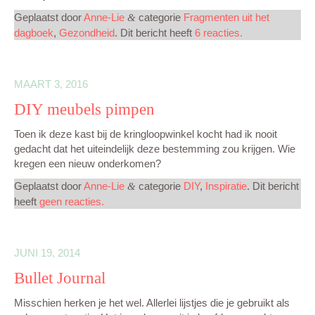
Geplaatst door
Anne-Lie
categorie
Fragmenten uit het
&
MIJN CREATIES
dagboek
,
Gezondheid
. Dit bericht heeft
6 reacties.
CONTACT
MAART 3, 2016
DIY meubels pimpen
Toen ik deze kast bij de kringloopwinkel kocht had ik nooit
gedacht dat het uiteindelijk deze bestemming zou krijgen. Wie
kregen een nieuw onderkomen?
Geplaatst door
Anne-Lie
categorie
DIY
,
Inspiratie
. Dit bericht
&
heeft
geen reacties.
JUNI 19, 2014
Bullet Journal
Misschien herken je het wel. Allerlei lijstjes die je gebruikt als