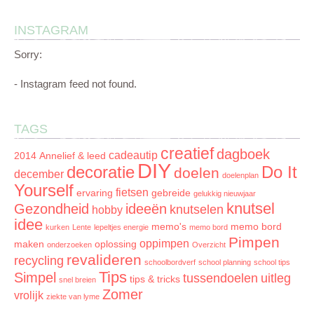
INSTAGRAM
Sorry:
- Instagram feed not found.
TAGS
creatief
dagboek
cadeautip
2014
Annelief & leed
DIY
decoratie
Do It
doelen
december
doelenplan
Yourself
fietsen
ervaring
gebreide
gelukkig nieuwjaar
knutsel
Gezondheid
ideeën
knutselen
hobby
idee
memo's
memo bord
kurken
Lente
lepeltjes energie
memo bord
Pimpen
oppimpen
maken
oplossing
onderzoeken
Overzicht
revalideren
recycling
schoolbordverf
school planning
school tips
Tips
Simpel
tussendoelen
uitleg
tips & tricks
snel breien
Zomer
vrolijk
ziekte van lyme