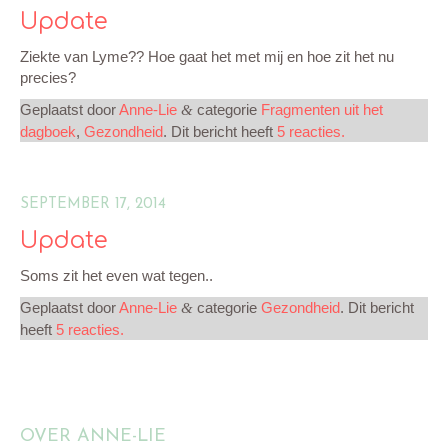
Update
Ziekte van Lyme?? Hoe gaat het met mij en hoe zit het nu
precies?
Geplaatst door
Anne-Lie
categorie
Fragmenten uit het
&
dagboek
,
Gezondheid
. Dit bericht heeft
5 reacties.
SEPTEMBER 17, 2014
Update
Soms zit het even wat tegen..
Geplaatst door
Anne-Lie
categorie
Gezondheid
. Dit bericht
&
heeft
5 reacties.
OVER ANNE-LIE