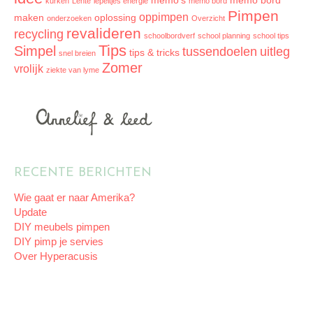
memo's
memo bord
kurken
Lente
lepeltjes energie
memo bord
Pimpen
oppimpen
maken
oplossing
onderzoeken
Overzicht
revalideren
recycling
schoolbordverf
school planning
school tips
Tips
Simpel
tussendoelen
uitleg
tips & tricks
snel breien
Zomer
vrolijk
ziekte van lyme
RECENTE BERICHTEN
Wie gaat er naar Amerika?
Update
DIY meubels pimpen
DIY pimp je servies
Over Hyperacusis