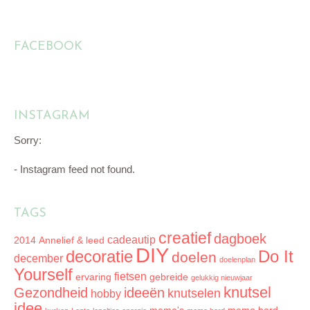
FACEBOOK
INSTAGRAM
Sorry:
- Instagram feed not found.
TAGS
creatief
dagboek
cadeautip
2014
Annelief & leed
DIY
decoratie
Do It
doelen
december
doelenplan
Yourself
fietsen
ervaring
gebreide
gelukkig nieuwjaar
knutsel
Gezondheid
ideeën
knutselen
hobby
idee