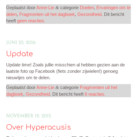
Geplaatst door
Anne-Lie
categorie
Doelen
,
Ervaringen om te
&
MIJN CREATIES
delen
,
Fragmenten uit het dagboek
,
Gezondheid
. Dit bericht
heeft
geen reacties.
CONTACT
JUNI 25, 2016
Update
Update time! Zoals jullie misschien al hebben gezien aan de
laatste foto op Facebook (fiets zonder zijwielen!) genoeg
nieuwtjes om te delen.
Geplaatst door
Anne-Lie
categorie
Fragmenten uit het
&
dagboek
,
Gezondheid
. Dit bericht heeft
6 reacties.
NOVEMBER 19, 2015
Over Hyperacusis