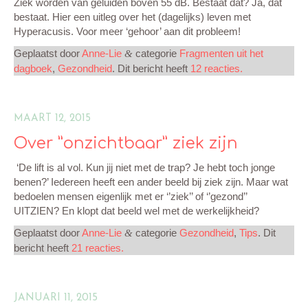
Ziek worden van geluiden boven 55 dB. Bestaat dat? Ja, dat
bestaat. Hier een uitleg over het (dagelijks) leven met
Hyperacusis. Voor meer ‘gehoor’ aan dit probleem!
Geplaatst door
Anne-Lie
categorie
Fragmenten uit het
&
dagboek
,
Gezondheid
. Dit bericht heeft
12 reacties.
MAART 12, 2015
Over ”onzichtbaar” ziek zijn
‘De lift is al vol. Kun jij niet met de trap? Je hebt toch jonge
benen?’ Iedereen heeft een ander beeld bij ziek zijn. Maar wat
bedoelen mensen eigenlijk met er ‘’ziek’’ of ‘’gezond’’
UITZIEN? En klopt dat beeld wel met de werkelijkheid?
Geplaatst door
Anne-Lie
categorie
Gezondheid
,
Tips
. Dit
&
bericht heeft
21 reacties.
JANUARI 11, 2015