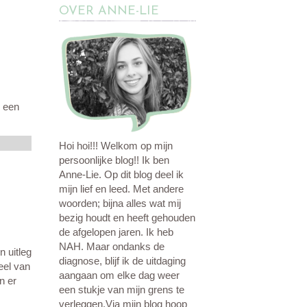
OVER ANNE-LIE
 een
Hoi hoi!!! Welkom op mijn
persoonlijke blog!! Ik ben
Anne-Lie. Op dit blog deel ik
mijn lief en leed. Met andere
woorden; bijna alles wat mij
bezig houdt en heeft gehouden
de afgelopen jaren. Ik heb
NAH. Maar ondanks de
n uitleg
diagnose, blijf ik de uitdaging
eel van
aangaan om elke dag weer
n er
een stukje van mijn grens te
verleggen.Via mijn blog hoop