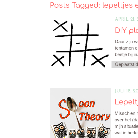
Posts Tagged:
lepeltjes 
APRIL 21, 
DIY p
Daar zijn we
tentamen e
beetje bij 
Geplaatst 
JULI 18, 2
Lepelt
Misschien h
over het (d
mijn situat
wat in herke