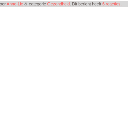
door
Anne-Lie
categorie
Gezondheid
. Dit bericht heeft
6 reacties.
&