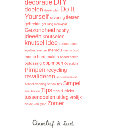
DIY
decoratie
Do It
doelen
doelenplan
Yourself
fietsen
ervaring
gebreide
gelukkig nieuwjaar
Gezondheid
hobby
ideeën
knutselen
knutsel idee
kurken
Lente
memo's
lepeltjes energie
memo bord
memo bord maken
onderzoeken
oppimpen
oplossing
Overzicht
Pimpen
recycling
revalideren
schoolbordverf
Simpel
school planning
school tips
Tips
tips & tricks
snel breien
tussendoelen
uitleg
vrolijk
Zomer
ziekte van lyme