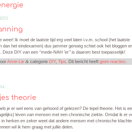
energie
2015
lanning
 weer! Ik moet de laatste tijd erg veel laten i.v.m. school (het laatste
n dan het eindexamen) dus jammer genoeg schiet ook het bloggen er
in.. Deze DIY van een ‘’mede-NAH ’er’’ is daarom best toepasselijk!
door
Anne-Lie
categorie
DIY
,
Tips
. Dit bericht heeft
geen reacties.
&
014
jes theorie
eb je er wel eens van gehoord of gelezen? De lepel theorie. Het is ee
agelijks) leven van mensen met een chronische ziekte. Omdat ik er v
ie in herken en zeker weet dat andere mensen met chronische klachte
nnen wil ik hem graag met jullie delen.