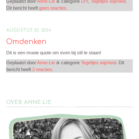
Geplaatst door
Anne-Lie
categorie
DIY
,
Tegeltjes wijsheid
.
&
Dit bericht heeft
geen reacties.
MIJN CREATIES
AUGUSTUS 27, 2014
CONTACT
Omdenken
Dit is een mooie quote om even bij stil te staan!
Geplaatst door
Anne-Lie
categorie
Tegeltjes wijsheid
. Dit
&
bericht heeft
2 reacties.
OVER ANNE-LIE