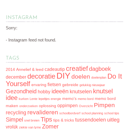
INSTAGRAM
Sorry:
- Instagram feed not found.
TAGS
creatief
dagboek
cadeautip
2014
Annelief & leed
DIY
decoratie
Do It
doelen
december
doelenplan
Yourself
fietsen
ervaring
gebreide
gelukkig nieuwjaar
knutsel
Gezondheid
ideeën
knutselen
hobby
idee
memo's
memo bord
kurken
Lente
lepeltjes energie
memo bord
Pimpen
oppimpen
maken
oplossing
onderzoeken
Overzicht
revalideren
recycling
schoolbordverf
school planning
school tips
Tips
Simpel
tussendoelen
uitleg
tips & tricks
snel breien
Zomer
vrolijk
ziekte van lyme