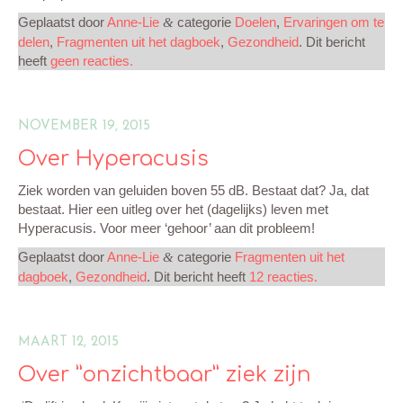
Geplaatst door
Anne-Lie
categorie
Doelen
,
Ervaringen om te
&
MIJN CREATIES
delen
,
Fragmenten uit het dagboek
,
Gezondheid
. Dit bericht
heeft
geen reacties.
CONTACT
NOVEMBER 19, 2015
Over Hyperacusis
Ziek worden van geluiden boven 55 dB. Bestaat dat? Ja, dat
bestaat. Hier een uitleg over het (dagelijks) leven met
Hyperacusis. Voor meer ‘gehoor’ aan dit probleem!
Geplaatst door
Anne-Lie
categorie
Fragmenten uit het
&
dagboek
,
Gezondheid
. Dit bericht heeft
12 reacties.
MAART 12, 2015
Over ”onzichtbaar” ziek zijn