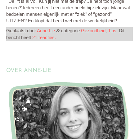
‘De lift is al vol. Kun jij niet met de trap? Je hebt toch jonge
benen?’ Iedereen heeft een ander beeld bij ziek zijn. Maar wat
bedoelen mensen eigenlijk met er ‘’ziek’’ of ‘’gezond’’
UITZIEN? En klopt dat beeld wel met de werkelijkheid?
Geplaatst door
Anne-Lie
categorie
Gezondheid
,
Tips
. Dit
&
bericht heeft
21 reacties.
OVER ANNE-LIE