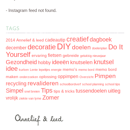
- Instagram feed not found.
TAGS
creatief
dagboek
cadeautip
2014
Annelief & leed
DIY
decoratie
Do It
doelen
december
doelenplan
Yourself
fietsen
ervaring
gebreide
gelukkig nieuwjaar
knutsel
Gezondheid
ideeën
knutselen
hobby
idee
memo's
memo bord
kurken
Lente
lepeltjes energie
memo bord
Pimpen
oppimpen
maken
oplossing
onderzoeken
Overzicht
revalideren
recycling
schoolbordverf
school planning
school tips
Tips
Simpel
tussendoelen
uitleg
tips & tricks
snel breien
Zomer
vrolijk
ziekte van lyme