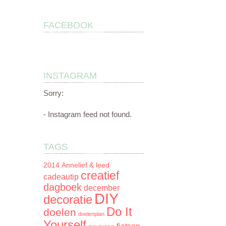
FACEBOOK
INSTAGRAM
Sorry:
- Instagram feed not found.
TAGS
2014
Annelief & leed
creatief
cadeautip
dagboek
december
DIY
decoratie
Do It
doelen
doelenplan
Yourself