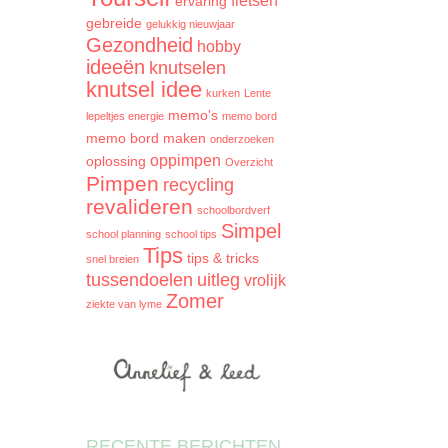
fietsen
ervaring
gebreide
gelukkig nieuwjaar
Gezondheid
hobby
ideeën
knutselen
knutsel idee
kurken
Lente
memo's
lepeltjes energie
memo bord
memo bord maken
onderzoeken
oppimpen
oplossing
Overzicht
Pimpen
recycling
revalideren
schoolbordverf
Simpel
school planning
school tips
Tips
tips & tricks
snel breien
tussendoelen
uitleg
vrolijk
Zomer
ziekte van lyme
RECENTE BERICHTEN