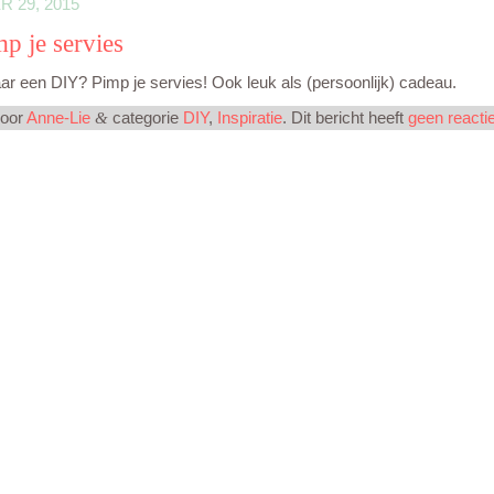
 29, 2015
p je servies
r een DIY? Pimp je servies! Ook leuk als (persoonlijk) cadeau.
door
Anne-Lie
categorie
DIY
,
Inspiratie
. Dit bericht heeft
geen reacti
&