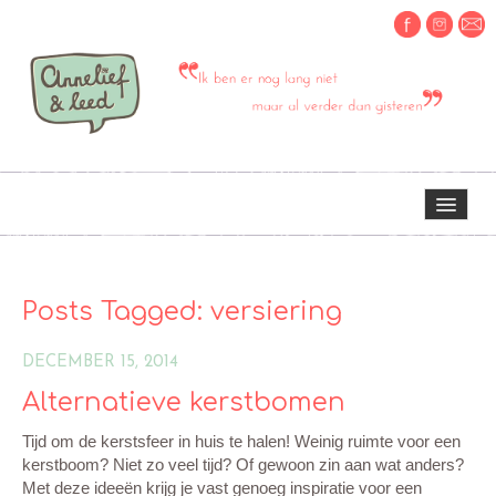
HOME
Posts Tagged:
versiering
OVER MIJ
DECEMBER 15, 2014
Alternatieve kerstbomen
ERVARINGEN OM TE DELEN
Tijd om de kerstsfeer in huis te halen! Weinig ruimte voor een
kerstboom? Niet zo veel tijd? Of gewoon zin aan wat anders?
CREATIEF
Met deze ideeën krijg je vast genoeg inspiratie voor een