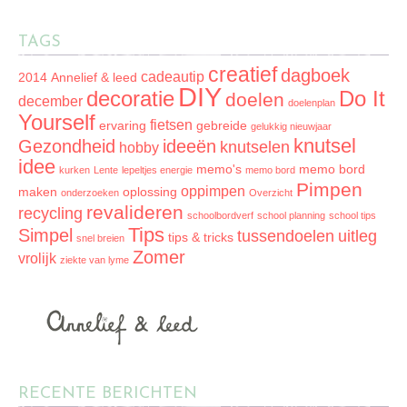
TAGS
creatief
dagboek
cadeautip
2014
Annelief & leed
DIY
decoratie
Do It
doelen
december
doelenplan
Yourself
fietsen
ervaring
gebreide
gelukkig nieuwjaar
knutsel
Gezondheid
ideeën
knutselen
hobby
idee
memo's
memo bord
kurken
Lente
lepeltjes energie
memo bord
Pimpen
oppimpen
maken
oplossing
onderzoeken
Overzicht
revalideren
recycling
schoolbordverf
school planning
school tips
Tips
Simpel
tussendoelen
uitleg
tips & tricks
snel breien
Zomer
vrolijk
ziekte van lyme
RECENTE BERICHTEN