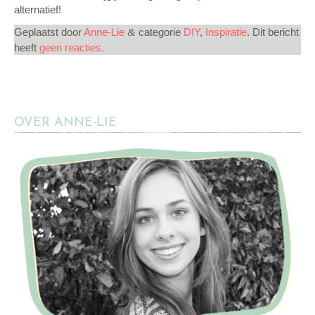
alternatief!
Geplaatst door
MIJN CREATIES
Anne-Lie
categorie
DIY
,
Inspiratie
. Dit bericht
&
heeft
geen reacties.
CONTACT
OVER ANNE-LIE