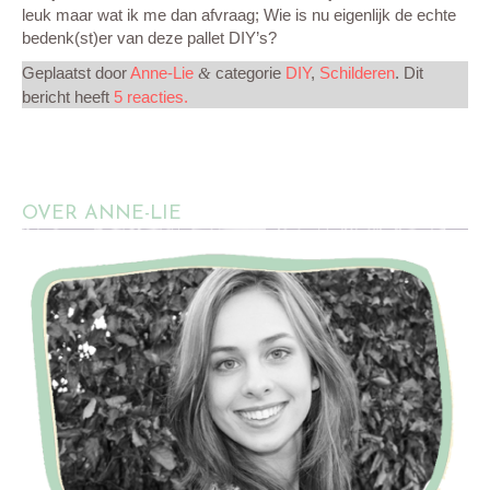
leuk maar wat ik me dan afvraag; Wie is nu eigenlijk de echte
bedenk(st)er van deze pallet DIY’s?
MIJN CREATIES
Geplaatst door
Anne-Lie
categorie
DIY
,
Schilderen
. Dit
&
bericht heeft
5 reacties.
CONTACT
OVER ANNE-LIE