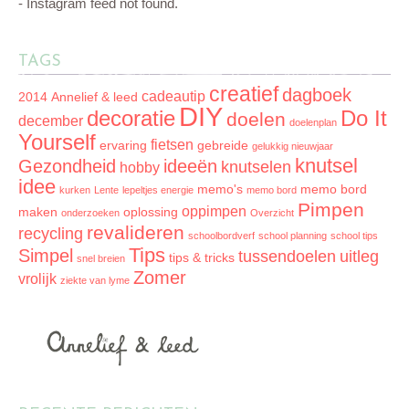
- Instagram feed not found.
TAGS
creatief
dagboek
cadeautip
2014
Annelief & leed
DIY
decoratie
Do It
doelen
december
doelenplan
Yourself
fietsen
ervaring
gebreide
gelukkig nieuwjaar
knutsel
Gezondheid
ideeën
knutselen
hobby
idee
memo's
memo bord
kurken
Lente
lepeltjes energie
memo bord
Pimpen
oppimpen
maken
oplossing
onderzoeken
Overzicht
revalideren
recycling
schoolbordverf
school planning
school tips
Tips
Simpel
tussendoelen
uitleg
tips & tricks
snel breien
Zomer
vrolijk
ziekte van lyme